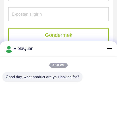
Göndermek
ViolaQuan
4:58 PM
Good day, what product are you looking for?
HONGKONG YANING PURIFICATION
INDUSTRIAL CO.,LIMITED
violaquan@dgync.com