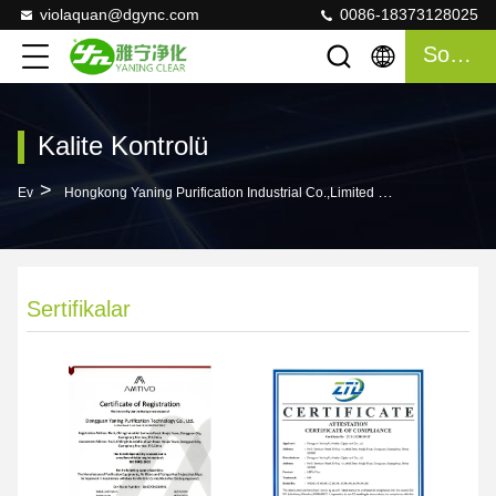
violaquan@dgync.com
0086-18373128025
Sohbet
Kalite Kontrolü
>
Ev
Hongkong Yaning Purification Industrial Co.,Limited Kalite Kontrolü
Sertifikalar