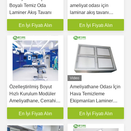
Boyalı Temiz Oda
ameliyat odası için
Laminer Akış Tavanı
laminar akış tavanı
HEPA filtre ve
En İyi Fiyatı Alın
En İyi Fiyatı Alın
dokunmatik ekran
kontrol paneli ile
modüler ameliyat odası
Video
Özelleştirilmiş Boyut
Ameliyathane Odası İçin
Hızlı Kurulum Modüler
Hava Temizleme
Ameliyathane, Cerrahi
Ekipmanları Laminer
Tiyatro için ISO5
Hava Akışı Tavan
En İyi Fiyatı Alın
En İyi Fiyatı Alın
Laminer Akış Tavanlı
Modüler