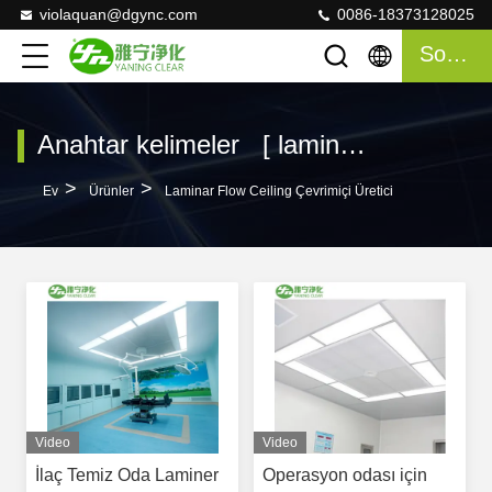
violaquan@dgync.com
0086-18373128025
Sohbet
Anahtar kelimeler [ laminar flow ceiling ] Kibrit 120 Ürünler
>
>
Ev
Ürünler
Laminar Flow Ceiling Çevrimiçi Üretici
Video
Video
İlaç Temiz Oda Laminer
Operasyon odası için