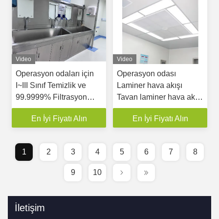
Video
Video
Operasyon odaları için
Operasyon odası
I~III Sınıf Temizlik ve
Laminer hava akışı
99.9999% Filtrasyon
Tavan laminer hava akışı
Verimliliği ile Özel Boyut
kaputu
En İyi Fiyatı Alın
En İyi Fiyatı Alın
Laminer Hava Akışı
Tavanı
1
2
3
4
5
6
7
8
9
10
İletişim