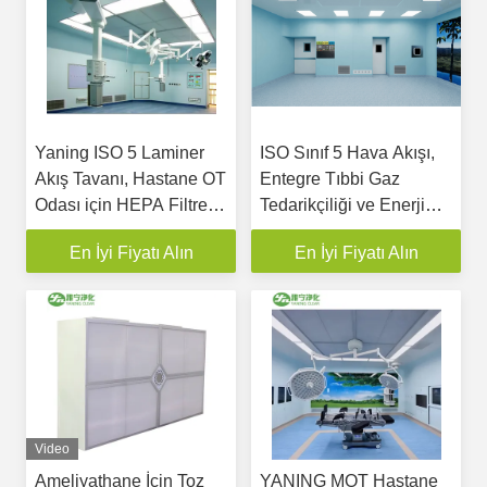
Yaning ISO 5 Laminer
ISO Sınıf 5 Hava Akışı,
Akış Tavanı, Hastane OT
Entegre Tıbbi Gaz
Odası için HEPA Filtresi
Tedarikçiliği ve Enerji
99.995%@0.3 ve
Tasarruflu EC Fanları ile
En İyi Fiyatı Alın
En İyi Fiyatı Alın
Özelleştirilebilir Boyut
Modüler Ameliyathane
Laminer Akış Tavan
Sistemi
Video
Ameliyathane İçin Toz
YANING MOT Hastane