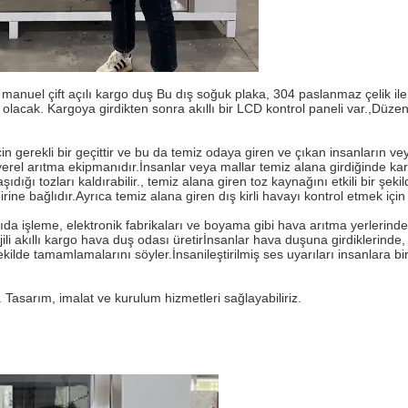
manuel çift açılı kargo duş Bu dış soğuk plaka, 304 paslanmaz çelik il
lacak. Kargoya girdikten sonra akıllı bir LCD kontrol paneli var.,Düzenli 
.
n gerekli bir geçittir ve bu da temiz odaya giren ve çıkan insanların v
şit yerel arıtma ekipmanıdır.İnsanlar veya mallar temiz alana girdiğinde 
dığı tozları kaldırabilir., temiz alana giren toz kaynağını etkili bir şekil
rine bağlıdır.Ayrıca temiz alana giren dış kirli havayı kontrol etmek için 
 gıda işleme, elektronik fabrikaları ve boyama gibi hava arıtma yerlerind
ojili akıllı kargo hava duş odası üretirİnsanlar hava duşuna girdiklerinde
kilde tamamlamalarını söyler.İnsanileştirilmiş ses uyarıları insanlara b
z. Tasarım, imalat ve kurulum hizmetleri sağlayabiliriz.