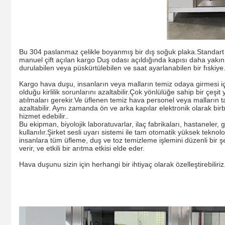
Bu 304 paslanmaz çelikle boyanmış bir dış soğuk plaka.Standart 
manuel çift açılan kargo Duş odası açıldığında kapısı daha yakın o
durulabilen veya püskürtülebilen ve saat ayarlanabilen bir fıskiye
Kargo hava duşu, insanların veya malların temiz odaya girmesi içi
olduğu kirlilik sorunlarını azaltabilir.Çok yönlülüğe sahip bir çe
atılmaları gerekir.Ve üflenen temiz hava personel veya malların taşı
azaltabilir. Aynı zamanda ön ve arka kapılar elektronik olarak birbi
hizmet edebilir..
Bu ekipman, biyolojik laboratuvarlar, ilaç fabrikaları, hastaneler,
kullanılır.Şirket sesli uyarı sistemi ile tam otomatik yüksek teknol
insanlara tüm üfleme, duş ve toz temizleme işlemini düzenli bir şe
verir, ve etkili bir arıtma etkisi elde eder.
Hava duşunu sizin için herhangi bir ihtiyaç olarak özelleştirebiliri