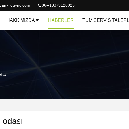
quan@dgync.com
86--18373128025
HAKKIMIZDA
HABERLER
TÜM SERVIS TALEPL
odası
ş odası