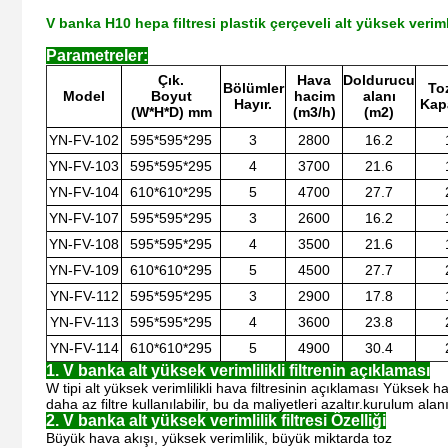
V banka H10 hepa filtresi plastik çerçeveli alt yüksek verimlil
Parametreler:
Çık.
Hava
Doldurucu
Bölümler
To
Model
Boyut
hacim
alanı
Hayır.
Kapa
(W*H*D) mm
(m3/h)
(m2)
YN-FV-102
595*595*295
3
2800
16.2
YN-FV-103
595*595*295
4
3700
21.6
YN-FV-104
610*610*295
5
4700
27.7
YN-FV-107
595*595*295
3
2600
16.2
YN-FV-108
595*595*295
4
3500
21.6
YN-FV-109
610*610*295
5
4500
27.7
YN-FV-112
595*595*295
3
2900
17.8
YN-FV-113
595*595*295
4
3600
23.8
YN-FV-114
610*610*295
5
4900
30.4
1. V banka alt yüksek verimlilikli filtrenin açıklaması
W tipi alt yüksek verimlilikli hava filtresinin açıklaması Yüksek h
daha az filtre kullanılabilir, bu da maliyetleri azaltır.kurulum a
2. V banka alt yüksek verimlilik filtresi Özelliği
Büyük hava akışı, yüksek verimlilik, büyük miktarda toz