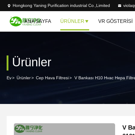
Hongkong Yaning Purification industrial Co.,Limited
viola
ANA SAYFA
ÜRÜNLER
VR GÖSTERISI
Ürünler
Ev
>
Ürünler
>
Cep Hava Filtresi
>
V Bankası H10 Hvac Hepa Filtre
V Ba