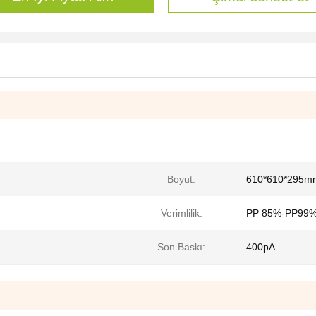
Boyut:
610*610*295mm 
Verimlilik:
PP 85%-PP99%
Son Baskı:
400pA