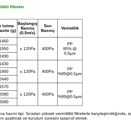
ikli filtreler
Başlangıç
z tutma
Son
Basınç
Verimlilik
site (g)
Basınç
(0,5m/s)
1460
PP
1950
≤ 120Pa
400Pa
85% @
0,5μm
2490
1430
PP
1900
≤ 120Pa
400Pa
%99@0,5μm
2440
1570
PP
2090
≤ 120Pa
400Pa
%99@0,5μm
2680
ava hacmi tipi: Sıradan yüksek verimlilikli filtrelerle karşılaştırıldığında
lanını azaltmak ve kurulum süresini tasarruf etmek.