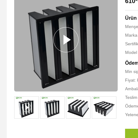
610
Ürün 
Menşe 
Marka 
Sertifi
Model
Ödem
Min si
Fiyat:
Ambalaj
Teslim
Ödeme 
Yetene