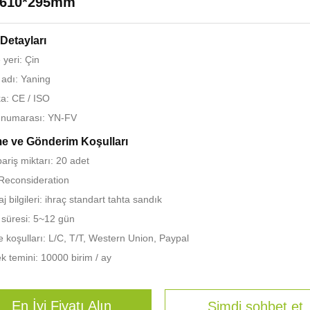
*610*295mm
Detayları
yeri: Çin
adı: Yaning
ka: CE / ISO
 numarası: YN-FV
e ve Gönderim Koşulları
pariş miktarı: 20 adet
 Reconsideration
 bilgileri: ihraç standart tahta sandık
 süresi: 5~12 gün
koşulları: L/C, T/T, Western Union, Paypal
k temini: 10000 birim / ay
En İyi Fiyatı Alın
Şimdi sohbet et