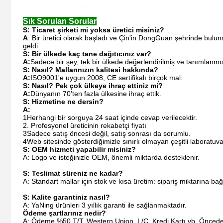
Sık Sorulan Sorular
S: Ticaret şirketi mi yoksa üretici misiniz?
A
: Bir üretici olarak başladı ve Çin'in DongGuan şehrinde bulun
geldi.
S:
Bir ülkede kaç tane dağıtıcınız var?
A:
Sadece bir şey, tek bir ülkede değerlendirilmiş ve tanımlanmış 
S:
Nasıl?
Mallarınızın kalitesi hakkında?
A:
ISO9001'e uygun:2008, CE sertifikalı birçok mal.
S:
Nasıl?
Pek çok ülkeye ihraç ettiniz mi?
A:
Dünyanın 70'ten fazla ülkesine ihraç ettik.
S:
Hizmetine ne dersin?
A:
1Herhangi bir sorguya 24 saat içinde cevap verilecektir.
2. Profesyonel üreticinin rekabetçi fiyatı
3Sadece satış öncesi değil, satış sonrası da sorumlu.
4Web sitesinde gösterdiğimizle sınırlı olmayan çeşitli laboratuva
S: OEM hizmeti yapabilir misiniz?
A: Logo ve isteğinizle OEM, önemli miktarda desteklenir.
S: Teslimat süreniz ne kadar?
A: Standart mallar için stok ve kısa üretim: sipariş miktarına bağ
S: Kalite garantiniz nasıl?
A: YaNing ürünleri 3 yıllık garanti ile sağlanmaktadır.
Ödeme şartlarınız nedir?
A: Ödeme %50 T/T, Western Union, L/C, Kredi Kartı vb. Önce