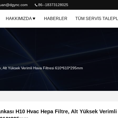
quan@dgync.com
86--18373128025
HAKKIMIZDA
HABERLER
TÜM SERVIS TALEPL
, Alt Yüksek Verimli Hava Filtresi 610*610*295mm
nkası H10 Hvac Hepa Filtre, Alt Yüksek Verimli 