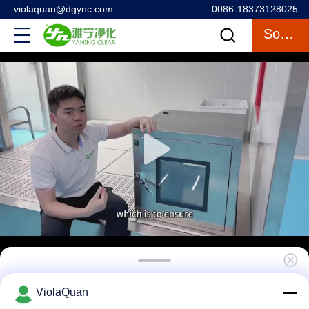
violaquan@dgync.com
0086-18373128025
Sohbet
Özelleştirilmiş Temiz Oda Geçiş Kutusu
ViolaQuan
Transfer Penceresi Maksimum Kimyasal